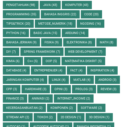
PENGETAHUAN
(98)
JAVA
(43)
KOMPUTER
(43)
PROGRAMMING
(35)
BAHASA INGGRIS
(22)
CODE
(20)
TIPS&TRICK
(20)
METODE_NUMERIK
(18)
NGODING
(16)
PYTHON
(16)
BASIC JAVA
(15)
ARDUINO
(14)
BAHASA JERMAN
(9)
FISIKA
(9)
ELEKTRONIKA
(8)
MATH
(8)
DIY
(7)
SPRING FRAMEWORK
(7)
WEB DEVELOPMENT
(7)
KIMIA
(6)
C++
(5)
OOP
(5)
MATEMATIKA DISKRIT
(5)
DATABASE
(4)
ENTREPRENUER
(4)
FACT
(4)
INSPIRATION
(4)
JARINGAN KOMPUTER
(4)
LINUX
(4)
MATLAB
(4)
ANDROID
(3)
CPP
(3)
HARDWARE
(3)
OPINI
(3)
PROLOG
(3)
REVIEW
(3)
FINANCE
(3)
ANIMASI
(2)
INTERNET_INCOME
(2)
KECERDASANBUATAN
(2)
KOMPONEN
(2)
SOFTWARE
(2)
STREAM API
(2)
TOKOH
(2)
2D DESIGN
(1)
3D DESIGN
(1)
AUTOCAD
(1)
AUTODESK AUTOCAD
(1)
BAHASA INDONESIA
(1)