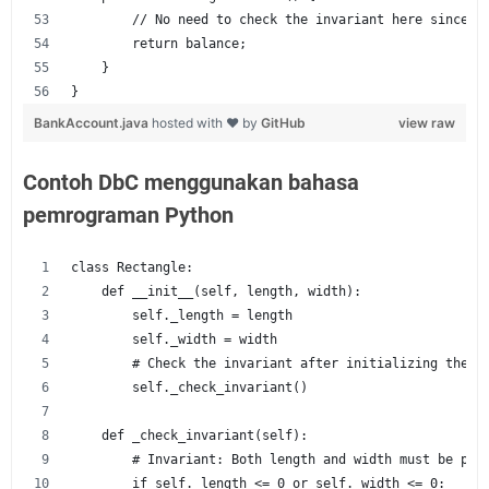
        // No need to check the invariant here since i
        return balance;
    }
}
BankAccount.java
hosted with ❤ by
GitHub
view raw
Contoh DbC menggunakan bahasa
pemrograman Python
class Rectangle:
    def __init__(self, length, width):
        self._length = length
        self._width = width
        # Check the invariant after initializing the a
        self._check_invariant()
    def _check_invariant(self):
        # Invariant: Both length and width must be pos
        if self._length <= 0 or self._width <= 0: