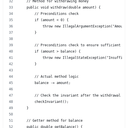
    // Method for withdrawing money
    public void withdraw(double amount) {
        // Preconditions check
        if (amount < 0) {
            throw new IllegalArgumentException("Amount
        }
        // Preconditions check to ensure sufficient fu
        if (amount > balance) {
            throw new IllegalStateException("Insuffici
        }
        // Actual method logic
        balance -= amount;
        // Check the invariant after the withdrawal
        checkInvariant();
    }
    // Getter method for balance
    public double getBalance() {