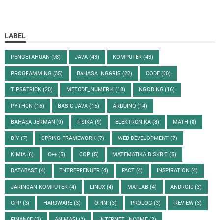
LABEL
PENGETAHUAN
(98)
JAVA
(43)
KOMPUTER
(43)
PROGRAMMING
(35)
BAHASA INGGRIS
(22)
CODE
(20)
TIPS&TRICK
(20)
METODE_NUMERIK
(18)
NGODING
(16)
PYTHON
(16)
BASIC JAVA
(15)
ARDUINO
(14)
BAHASA JERMAN
(9)
FISIKA
(9)
ELEKTRONIKA
(8)
MATH
(8)
DIY
(7)
SPRING FRAMEWORK
(7)
WEB DEVELOPMENT
(7)
KIMIA
(6)
C++
(5)
OOP
(5)
MATEMATIKA DISKRIT
(5)
DATABASE
(4)
ENTREPRENUER
(4)
FACT
(4)
INSPIRATION
(4)
JARINGAN KOMPUTER
(4)
LINUX
(4)
MATLAB
(4)
ANDROID
(3)
CPP
(3)
HARDWARE
(3)
OPINI
(3)
PROLOG
(3)
REVIEW
(3)
FINANCE
(3)
ANIMASI
(2)
INTERNET_INCOME
(2)