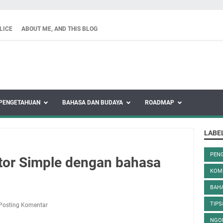
LICE
ABOUT ME, AND THIS BLOG
PENGETAHUAN
BAHASA DAN BUDAYA
ROADMAP
LABE
PEN
tor Simple dengan bahasa
KOM
BAH
TIPS
Posting Komentar
NGO