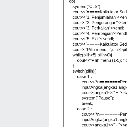
do{
system("CLS");
cout<<"=====Kalkulator Se
cout<<"1. Penjumlahan"<<end
cout<<"2. Pengurangan"<<en
cout<<"3. Perkalian"<<endl;
cout<<"4. Pembagian"<<endl
cout<<"5. Exit"<<endl;
cout<<"=====Kalkulator Se
cout<<"Pilih menu : ";cin>>pil
while(pilih>5||pilih<0){
cout<<"Pilih menu (1-5): ";c
}
switch(pilih){
case 1 :
cout<<"\n========Pen
inputAngka(angka1,angk
cout<<angka1<<" + "<<
system("Pause");
break;
case 2 :
cout<<"\n========Pen
inputAngka(angka1,angk
cout<<angka1<<" - "<<