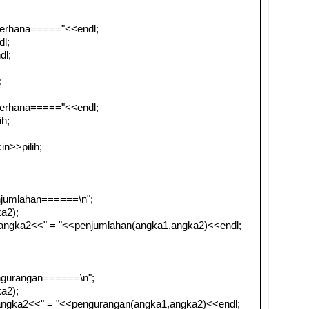
derhana====="<<endl;
l;
dl;
;
derhana====="<<endl;
ih;
in>>pilih;
jumlahan======\n";
a2);
angka2<<" = "<<penjumlahan(angka1,angka2)<<endl;
gurangan======\n";
a2);
angka2<<" = "<<pengurangan(angka1,angka2)<<endl;