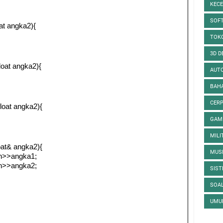
KEC
SOF
oat angka2){
TOK
3D D
float angka2){
AUT
BAH
CER
float angka2){
GAM
MIL
oat& angka2){
MUS
cin>>angka1;
cin>>angka2;
SIST
SOA
UM