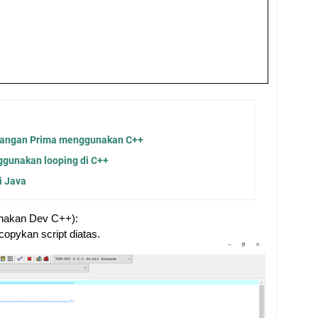
langan Prima menggunakan C++
ggunakan looping di C++
i Java
nakan Dev C++):
opykan script diatas.