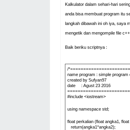
Kalkulator dalam sehari-hari seri
anda bisa membuat program itu se
langkah dibawah ini oh iya, say
mengetik dan mengompile file c++
Baik beriku scriptnya :
/*======================
name program : simple program c
created by Sufyan97
date : Agust 23 2016
========================
#include <iostream>
using namespace std;
float perkalian (float angka1, floa
return(angka1*angka2);