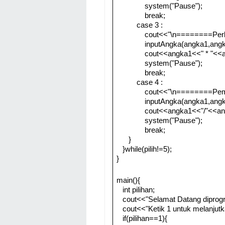
system("Pause");
break;
case 3 :
cout<<"\n========Perk
inputAngka(angka1,angk
cout<<angka1<<" * "<<a
system("Pause");
break;
case 4 :
cout<<"\n========Pem
inputAngka(angka1,angk
cout<<angka1<<"/"<<an
system("Pause");
break;
}
}while(pilih!=5);
}
main(){
int pilihan;
cout<<"Selamat Datang diprogr
cout<<"Ketik 1 untuk melanjutkan
if(pilihan==1){