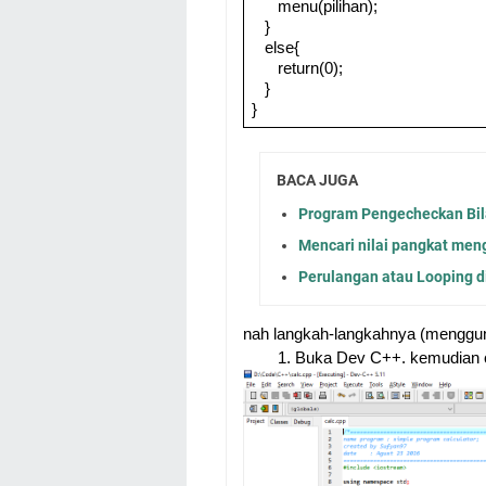
menu(pilihan);
}
else{
return(0);
}
}
BACA JUGA
Program Pengecheckan Bi
Mencari nilai pangkat men
Perulangan atau Looping d
nah langkah-langkahnya (menggu
Buka Dev C++. kemudian c