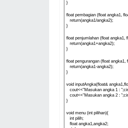
}
float pembagian (float angka1, fl
return(angka1/angka2);
}
float penjumlahan (float angka1, 
return(angka1+angka2);
}
float pengurangan (float angka1, 
return(angka1-angka2);
}
void inputAngka(float& angka1,fl
cout<<"Masukan angka 1 : ";
cout<<"Masukan angka 2 : ";
}
void menu (int pilihan){
int pilih;
float angka1,angka2;