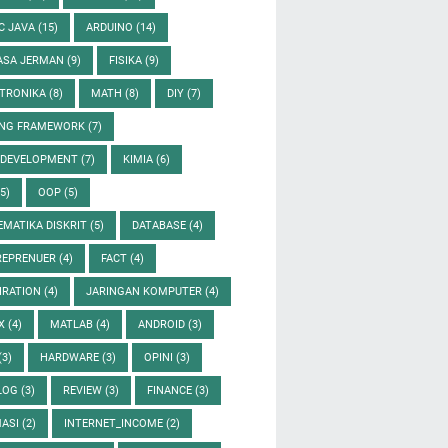
C JAVA
(15)
ARDUINO
(14)
ASA JERMAN
(9)
FISIKA
(9)
KTRONIKA
(8)
MATH
(8)
DIY
(7)
ING FRAMEWORK
(7)
 DEVELOPMENT
(7)
KIMIA
(6)
(5)
OOP
(5)
MATIKA DISKRIT
(5)
DATABASE
(4)
REPRENUER
(4)
FACT
(4)
IRATION
(4)
JARINGAN KOMPUTER
(4)
UX
(4)
MATLAB
(4)
ANDROID
(3)
(3)
HARDWARE
(3)
OPINI
(3)
LOG
(3)
REVIEW
(3)
FINANCE
(3)
MASI
(2)
INTERNET_INCOME
(2)