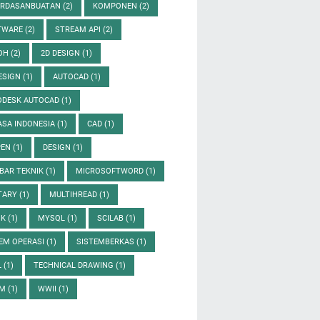
ERDASANBUATAN
(2)
KOMPONEN
(2)
TWARE
(2)
STREAM API
(2)
OH
(2)
2D DESIGN
(1)
ESIGN
(1)
AUTOCAD
(1)
ODESK AUTOCAD
(1)
ASA INDONESIA
(1)
CAD
(1)
PEN
(1)
DESIGN
(1)
BAR TEKNIK
(1)
MICROSOFTWORD
(1)
ITARY
(1)
MULTIHREAD
(1)
IK
(1)
MYSQL
(1)
SCILAB
(1)
EM OPERASI
(1)
SISTEMBERKAS
(1)
L
(1)
TECHNICAL DRAWING
(1)
UM
(1)
WWII
(1)