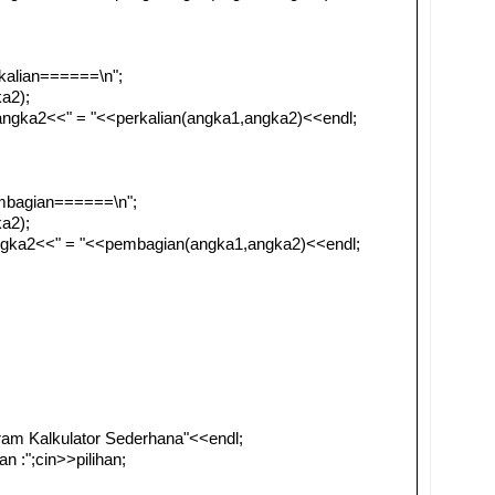
alian======\n";
a2);
ngka2<<" = "<<perkalian(angka1,angka2)<<endl;
bagian======\n";
a2);
gka2<<" = "<<pembagian(angka1,angka2)<<endl;
am Kalkulator Sederhana"<<endl;
 :";cin>>pilihan;