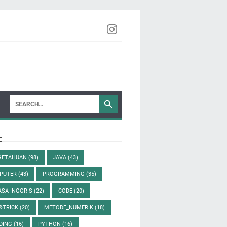
L
GETAHUAN
(98)
JAVA
(43)
PUTER
(43)
PROGRAMMING
(35)
ASA INGGRIS
(22)
CODE
(20)
&TRICK
(20)
METODE_NUMERIK
(18)
DING
(16)
PYTHON
(16)