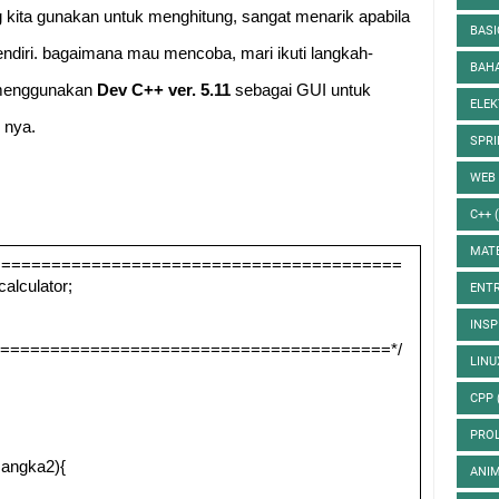
ng kita gunakan untuk menghitung, sangat menarik apabila
BASI
ndiri. bagaimana mau mencoba, mari ikuti langkah-
BAH
a menggunakan
Dev C++ ver. 5.11
sebagai GUI untuk
ELE
 nya.
SPR
WEB
C++
MATE
=========================================
alculator;
ENT
INSP
=======================================*/
LIN
CPP
PRO
t angka2){
ANI