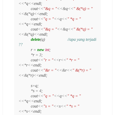
<<*
q
<<
endl;
cout
<<
"&q = "
<<&
q
<<
" &(*q) = "
<<&
(
*
q)
<<
endl;
cout
<<
"q = "
<<
q
<<
" *q = "
<<*
q
<<
endl;
cout
<<
"&q = "
<<&
q
<<
" &(*q) = "
<<&
(
*
q)
<<
endl;
delete
(q)
//apa yang terjadi
??
r
=
new
int
;
*
r
=
3
;
cout
<<
"r = "
<<
r
<<
" *r = "
<<*
r
<<
endl;
cout
<<
"&r = "
<<&
r
<<
" &(*r) = "
<<&
(
*
r)
<<
endl;
s
=
q;
*
s
=
4
;
cout
<<
"q = "
<<
q
<<
" *q = "
<<*
q
<<
endl;
cout
<<
"s = "
<<
s
<<
" *s = "
<<*
s
<<
endl;