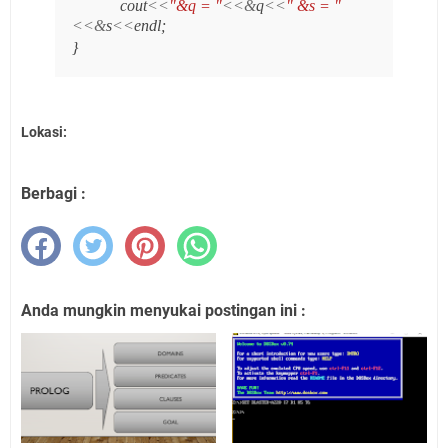
cout
<<
"&q = "
<<&
q
<<
" &s = "
<<&
s
<<
endl;
}
Lokasi:
Berbagi :
Anda mungkin menyukai postingan ini :