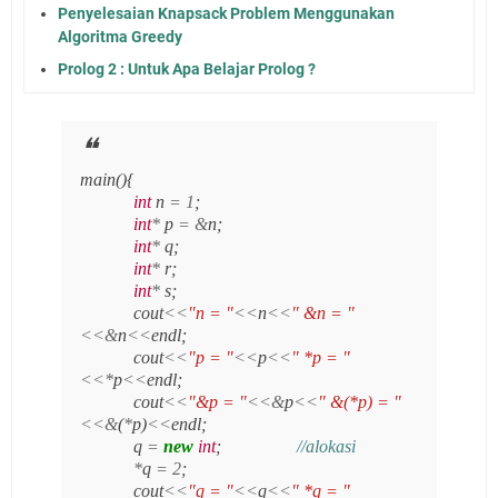
Penyelesaian Knapsack Problem Menggunakan
Algoritma Greedy
Prolog 2 : Untuk Apa Belajar Prolog ?
main(){
int
n
=
1
;
int
*
p
=
&
n;
int
*
q;
int
*
r;
int
*
s;
cout
<<
"n = "
<<
n
<<
" &n = "
<<&
n
<<
endl;
cout
<<
"p = "
<<
p
<<
" *p = "
<<*
p
<<
endl;
cout
<<
"&p = "
<<&
p
<<
" &(*p) = "
<<&
(
*
p)
<<
endl;
q
=
new
int
;
//alokasi
*
q
=
2
;
cout
<<
"q = "
<<
q
<<
" *q = "