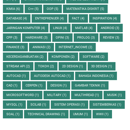
KIMIA
(6)
C++
(5)
OOP
(5)
MATEMATIKA DISKRIT
(5)
DATABASE
(4)
ENTREPRENUER
(4)
FACT
(4)
INSPIRATION
(4)
JARINGAN KOMPUTER
(4)
LINUX
(4)
MATLAB
(4)
ANDROID
(3)
CPP
(3)
HARDWARE
(3)
OPINI
(3)
PROLOG
(3)
REVIEW
(3)
FINANCE
(3)
ANIMASI
(2)
INTERNET_INCOME
(2)
KECERDASANBUATAN
(2)
KOMPONEN
(2)
SOFTWARE
(2)
STREAM API
(2)
TOKOH
(2)
2D DESIGN
(1)
3D DESIGN
(1)
AUTOCAD
(1)
AUTODESK AUTOCAD
(1)
BAHASA INDONESIA
(1)
CAD
(1)
CERPEN
(1)
DESIGN
(1)
GAMBAR TEKNIK
(1)
MICROSOFTWORD
(1)
MILITARY
(1)
MULTIHREAD
(1)
MUSIK
(1)
MYSQL
(1)
SCILAB
(1)
SISTEM OPERASI
(1)
SISTEMBERKAS
(1)
SOAL
(1)
TECHNICAL DRAWING
(1)
UMUM
(1)
WWII
(1)