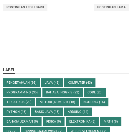
POSTINGAN LEBIH BARU
POSTINGAN LAMA
LABEL
PENGETAHUAN
(98)
JAVA
(43)
KOMPUTER
(43)
PROGRAMMING
(35)
BAHASA INGGRIS
(22)
CODE
(20)
TIPS&TRICK
(20)
METODE_NUMERIK
(18)
NGODING
(16)
PYTHON
(16)
BASIC JAVA
(15)
ARDUINO
(14)
BAHASA JERMAN
(9)
FISIKA
(9)
ELEKTRONIKA
(8)
MATH
(8)
DIY
(7)
SPRING FRAMEWORK
(7)
WEB DEVELOPMENT
(7)