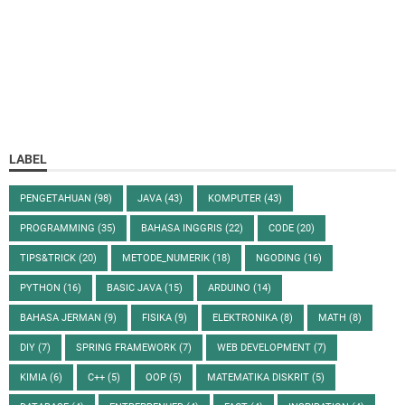
LABEL
PENGETAHUAN
(98)
JAVA
(43)
KOMPUTER
(43)
PROGRAMMING
(35)
BAHASA INGGRIS
(22)
CODE
(20)
TIPS&TRICK
(20)
METODE_NUMERIK
(18)
NGODING
(16)
PYTHON
(16)
BASIC JAVA
(15)
ARDUINO
(14)
BAHASA JERMAN
(9)
FISIKA
(9)
ELEKTRONIKA
(8)
MATH
(8)
DIY
(7)
SPRING FRAMEWORK
(7)
WEB DEVELOPMENT
(7)
KIMIA
(6)
C++
(5)
OOP
(5)
MATEMATIKA DISKRIT
(5)