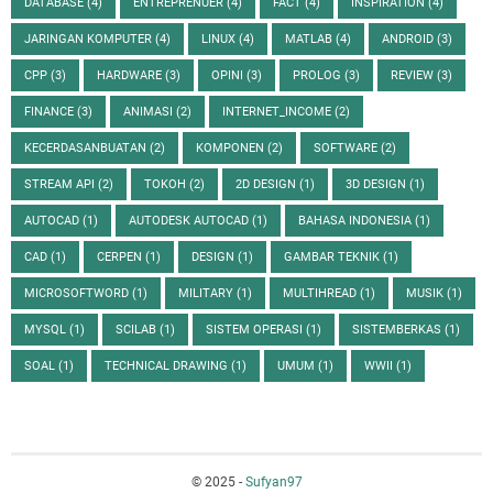
DATABASE
(4)
ENTREPRENUER
(4)
FACT
(4)
INSPIRATION
(4)
JARINGAN KOMPUTER
(4)
LINUX
(4)
MATLAB
(4)
ANDROID
(3)
CPP
(3)
HARDWARE
(3)
OPINI
(3)
PROLOG
(3)
REVIEW
(3)
FINANCE
(3)
ANIMASI
(2)
INTERNET_INCOME
(2)
KECERDASANBUATAN
(2)
KOMPONEN
(2)
SOFTWARE
(2)
STREAM API
(2)
TOKOH
(2)
2D DESIGN
(1)
3D DESIGN
(1)
AUTOCAD
(1)
AUTODESK AUTOCAD
(1)
BAHASA INDONESIA
(1)
CAD
(1)
CERPEN
(1)
DESIGN
(1)
GAMBAR TEKNIK
(1)
MICROSOFTWORD
(1)
MILITARY
(1)
MULTIHREAD
(1)
MUSIK
(1)
MYSQL
(1)
SCILAB
(1)
SISTEM OPERASI
(1)
SISTEMBERKAS
(1)
SOAL
(1)
TECHNICAL DRAWING
(1)
UMUM
(1)
WWII
(1)
© 2025 -
Sufyan97