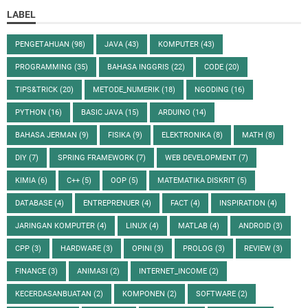
LABEL
PENGETAHUAN
(98)
JAVA
(43)
KOMPUTER
(43)
PROGRAMMING
(35)
BAHASA INGGRIS
(22)
CODE
(20)
TIPS&TRICK
(20)
METODE_NUMERIK
(18)
NGODING
(16)
PYTHON
(16)
BASIC JAVA
(15)
ARDUINO
(14)
BAHASA JERMAN
(9)
FISIKA
(9)
ELEKTRONIKA
(8)
MATH
(8)
DIY
(7)
SPRING FRAMEWORK
(7)
WEB DEVELOPMENT
(7)
KIMIA
(6)
C++
(5)
OOP
(5)
MATEMATIKA DISKRIT
(5)
DATABASE
(4)
ENTREPRENUER
(4)
FACT
(4)
INSPIRATION
(4)
JARINGAN KOMPUTER
(4)
LINUX
(4)
MATLAB
(4)
ANDROID
(3)
CPP
(3)
HARDWARE
(3)
OPINI
(3)
PROLOG
(3)
REVIEW
(3)
FINANCE
(3)
ANIMASI
(2)
INTERNET_INCOME
(2)
KECERDASANBUATAN
(2)
KOMPONEN
(2)
SOFTWARE
(2)